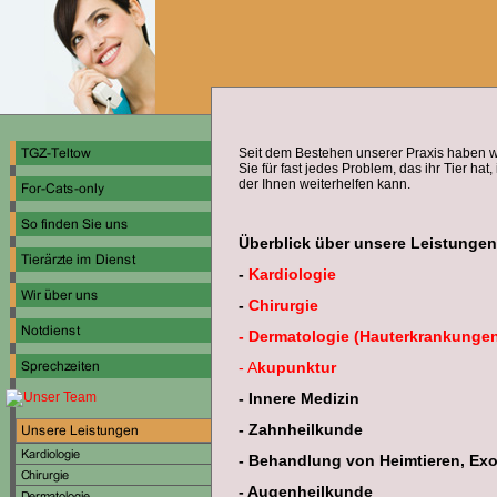
Seit dem Bestehen unserer Praxis haben wi
Sie für fast jedes Problem, das ihr Tier ha
der Ihnen weiterhelfen kann.
Überblick über unsere Leistungen
-
Kardiologie
-
Chirurgie
- Dermatologie (Hauterkrankunge
- A
kupunktur
- Innere Medizin
- Zahnheilkunde
- Behandlung von Heimtieren, Ex
- Augenheilkunde